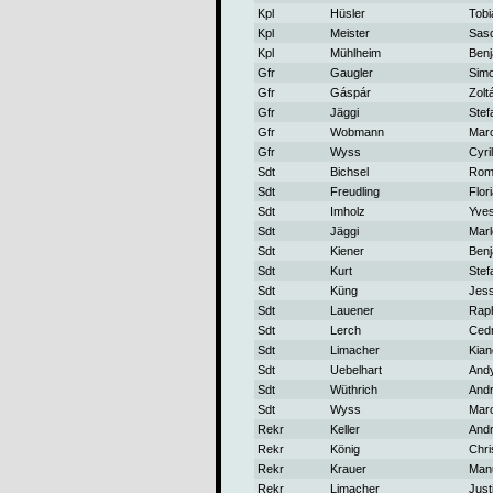
Kpl
Hüsler
Tobi
Kpl
Meister
Sas
Kpl
Mühlheim
Benj
Gfr
Gaugler
Sim
Gfr
Gáspár
Zolt
Gfr
Jäggi
Stef
Gfr
Wobmann
Mar
Gfr
Wyss
Cyril
Sdt
Bichsel
Rom
Sdt
Freudling
Flor
Sdt
Imholz
Yve
Sdt
Jäggi
Marl
Sdt
Kiener
Benj
Sdt
Kurt
Stef
Sdt
Küng
Jess
Sdt
Lauener
Rap
Sdt
Lerch
Cedr
Sdt
Limacher
Kian
Sdt
Uebelhart
And
Sdt
Wüthrich
And
Sdt
Wyss
Mar
Rekr
Keller
And
Rekr
König
Chri
Rekr
Krauer
Man
Rekr
Limacher
Just