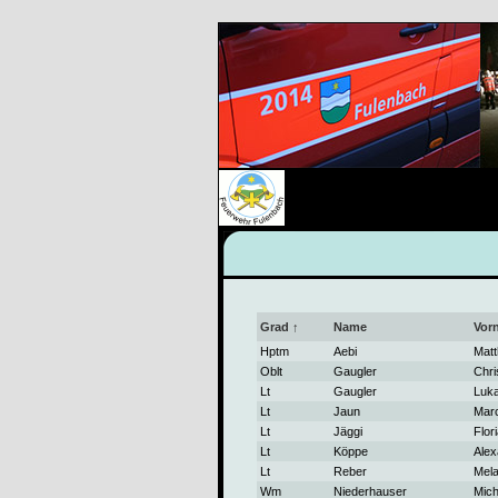
Grad ↑
Name
Vor
Hptm
Aebi
Matt
Oblt
Gaugler
Chri
Lt
Gaugler
Luk
Lt
Jaun
Mar
Lt
Jäggi
Flor
Lt
Köppe
Alex
Lt
Reber
Mela
Wm
Niederhauser
Mich