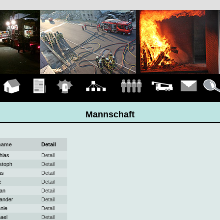
Hauptseite
Übungen
Einsätze
Organigramm
Mannschaft
Fahrzeuge
Kontakt
Detail
Mannschaft
name
Detail
hias
Detail
stoph
Detail
as
Detail
c
Detail
ian
Detail
ander
Detail
nie
Detail
ael
Detail