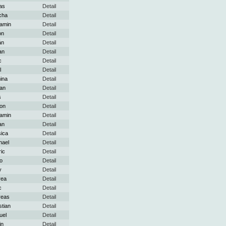
as
Detail
cha
Detail
amin
Detail
on
Detail
án
Detail
an
Detail
c
Detail
l
Detail
ina
Detail
ian
Detail
s
Detail
on
Detail
amin
Detail
an
Detail
ica
Detail
hael
Detail
ic
Detail
o
Detail
y
Detail
rea
Detail
c
Detail
reas
Detail
stian
Detail
uel
Detail
in
Detail