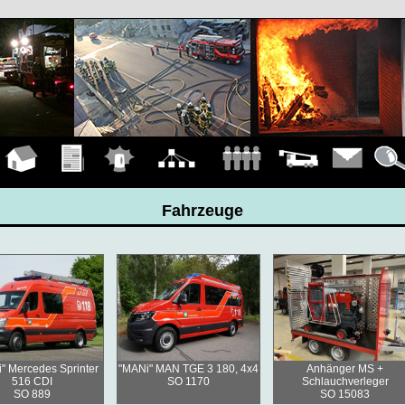
Hauptseite
Übungen
Einsätze
Organigramm
Mannschaft
Fahrzeuge
Kontakt
Detail
Fahrzeuge
ti" Mercedes Sprinter
"MANi" MAN TGE 3 180, 4x4
Anhänger MS +
516 CDI
SO 1170
Schlauchverleger
SO 889
SO 15083