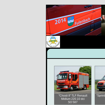
"Chosli II" TLF Renault
"Sprin
Midlum 220.10 dci
SO 587