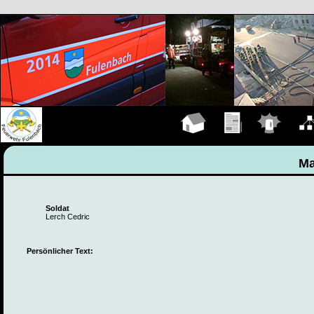
Hauptseite
Übungen
Einsätze
Organ
Ma
Soldat
Lerch Cedric
Persönlicher Text: