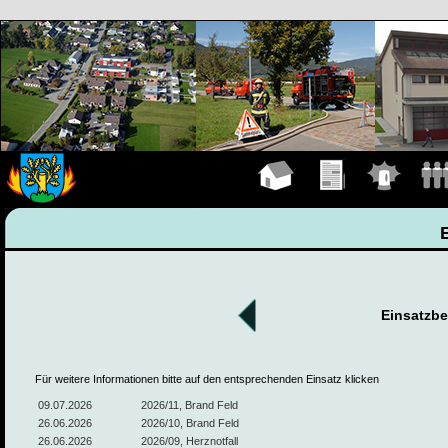
Hauptseite
Übungen
Einsätze
Manns
Einsatzbe
Für weitere Informationen bitte auf den entsprechenden Einsatz klicken
09.07.2026
2026/11, Brand Feld
26.06.2026
2026/10, Brand Feld
26.06.2026
2026/09, Herznotfall