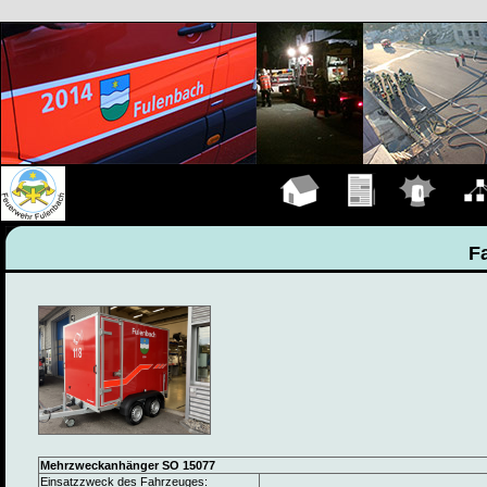
Hauptseite
Übungen
Einsätze
Organ
F
Mehrzweckanhänger SO 15077
Einsatzzweck des Fahrzeuges: