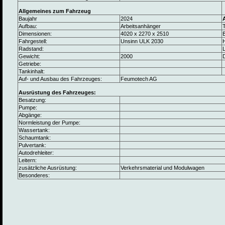
Allgemeines zum Fahrzeug
Baujahr
2024
Aufbau:
Arbeitsanhänger
Dimensionen:
4020 x 2270 x 2510
B
Fahrgestell:
Unsinn ULK 2030
Radstand:
L
Gewicht:
2000
Getriebe:
Tankinhalt:
Auf- und Ausbau des Fahrzeuges:
Feumotech AG
Ausrüstung des Fahrzeuges:
Besatzung:
Pumpe:
Abgänge:
Normleistung der Pumpe:
Wassertank:
Schaumtank:
Pulvertank:
Autodrehleiter:
Leitern:
zusätzliche Ausrüstung:
Verkehrsmaterial und Modulwagen
Besonderes: