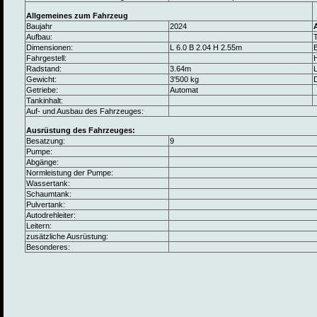
Allgemeines zum Fahrzeug
Baujahr
2024
Aufbau:
Dimensionen:
L 6.0 B 2.04 H 2.55m
B
Fahrgestell:
Radstand:
3.64m
L
Gewicht:
3'500 kg
Getriebe:
Automat
Tankinhalt:
Auf- und Ausbau des Fahrzeuges:
Ausrüstung des Fahrzeuges:
Besatzung:
9
Pumpe:
Abgänge:
Normleistung der Pumpe:
Wassertank:
Schaumtank:
Pulvertank:
Autodrehleiter:
Leitern:
zusätzliche Ausrüstung:
Besonderes: