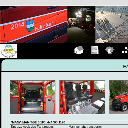
Hauptseite
Übungen
Einsätze
Organ
F
"MANi" MAN TGE 3 180, 4x4 SO 1170
Einsatzzweck des Fahrzeuges:
Mannschaftstransporter