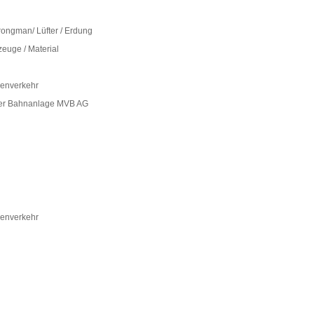
rongman/ Lüfter / Erdung
euge / Material
senverkehr
der Bahnanlage MVB AG
senverkehr