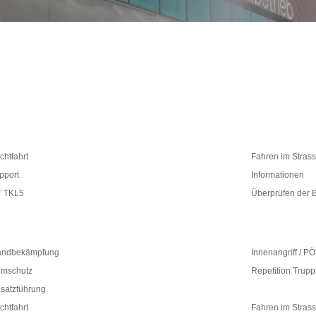
ichtfahrt
Fahren im Stras
pport
Informationen
T TKL5
Überprüfen der 
andbekämpfung
Innenangriff / P
emschutz
Repetition Trup
nsatzführung
ichtfahrt
Fahren im Stras