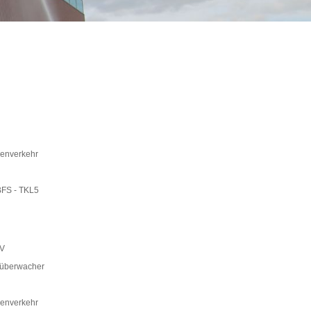
senverkehr
BFS - TKL5
ÖV
püberwacher
senverkehr