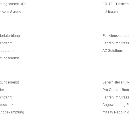
ttungsdienst HRL
ERHT1_Postcent
-Kom Sitzung
mit Essen
terialprüfung
Funktionskontrol
ichtfahrt
Fahren im Stras
obealarm
AZ-Solothurn
ttungsdienst
ttungsdienst
Leitern stellen /
ter
Pro Contra Überd
ichtfahrt
Fahren im Stras
emschutz
Angewöhnung F
andbekämpfung
mit FW Nedo in 