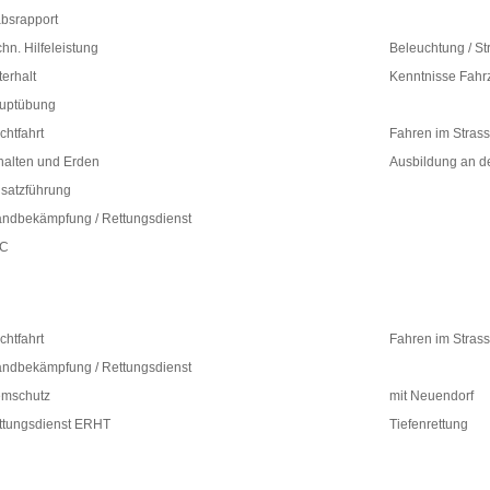
absrapport
hn. Hilfeleistung
Beleuchtung / St
erhalt
Kenntnisse Fahrz
uptübung
ichtfahrt
Fahren im Stras
halten und Erden
Ausbildung an 
nsatzführung
andbekämpfung / Rettungsdienst
C
ichtfahrt
Fahren im Stras
andbekämpfung / Rettungsdienst
emschutz
mit Neuendorf
ttungsdienst ERHT
Tiefenrettung