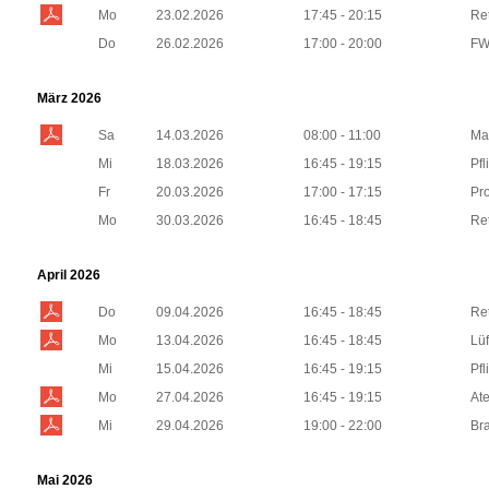
Mo
23.02.2026
17:45 - 20:15
Re
Do
26.02.2026
17:00 - 20:00
FW
März 2026
Sa
14.03.2026
08:00 - 11:00
Ma
Mi
18.03.2026
16:45 - 19:15
Pfl
Fr
20.03.2026
17:00 - 17:15
Pr
Mo
30.03.2026
16:45 - 18:45
Re
April 2026
Do
09.04.2026
16:45 - 18:45
Re
Mo
13.04.2026
16:45 - 18:45
Lüf
Mi
15.04.2026
16:45 - 19:15
Pfl
Mo
27.04.2026
16:45 - 19:15
At
Mi
29.04.2026
19:00 - 22:00
Br
Mai 2026