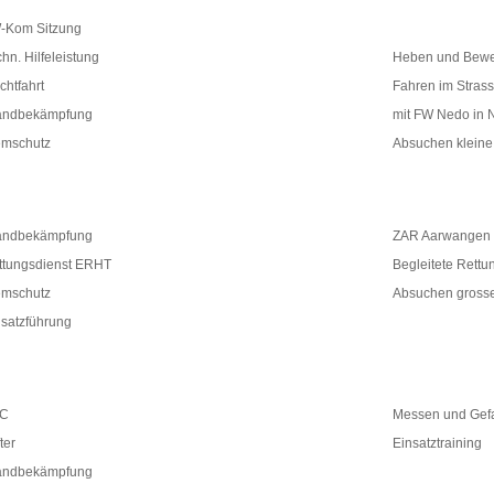
-Kom Sitzung
hn. Hilfeleistung
Heben und Bewe
ichtfahrt
Fahren im Stras
andbekämpfung
mit FW Nedo in 
emschutz
Absuchen klein
andbekämpfung
ZAR Aarwangen
ttungsdienst ERHT
Begleitete Rettu
emschutz
Absuchen gross
nsatzführung
C
Messen und Gefa
ter
Einsatztraining
andbekämpfung