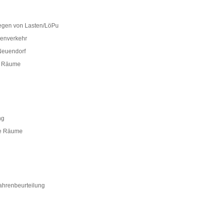
gen von Lasten/LöPu
senverkehr
Neuendorf
e Räume
ng
e Räume
hrenbeurteilung