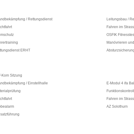
andbekämpfung / Rettungsdienst
Leitungsbau / Re
ichtfahrt
Fahren im Stras
emschutz
OSFIK Fitnesstes
rertraining
Manövrieren und
ttungsdienst ERHT
Absturzsicherun
-Kom Sitzung
andbekämpfung / Einstellhalle
E-Modul 4 ifa Bal
terialprüfung
Funktionskontrol
ichtfahrt
Fahren im Stras
obealarm
AZ Solothurn
nsatzführung