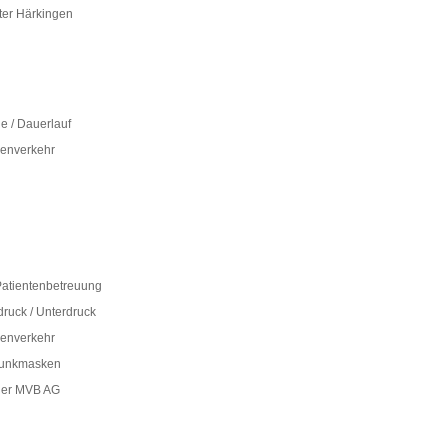
er Härkingen
le / Dauerlauf
senverkehr
 Patientenbetreuung
ruck / Unterdruck
senverkehr
unkmasken
der MVB AG