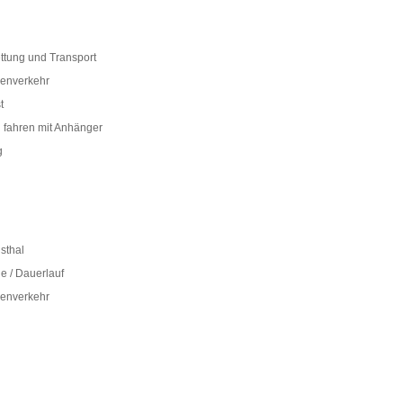
ttung und Transport
senverkehr
t
 fahren mit Anhänger
g
sthal
le / Dauerlauf
senverkehr