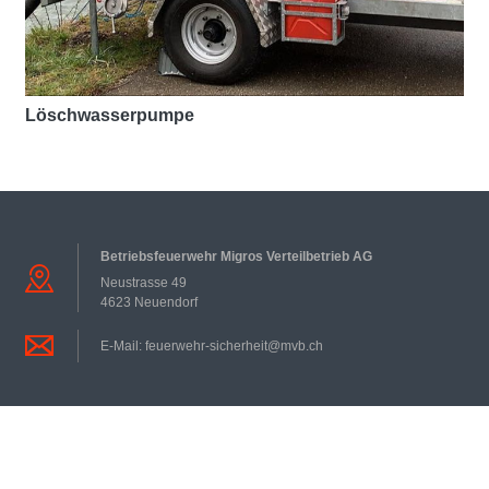
Löschwasserpumpe
Betriebsfeuerwehr Migros Verteilbetrieb AG
Neustrasse
49
4623
Neuendorf
E-Mail:
feuerwehr-sicherheit@mvb.ch