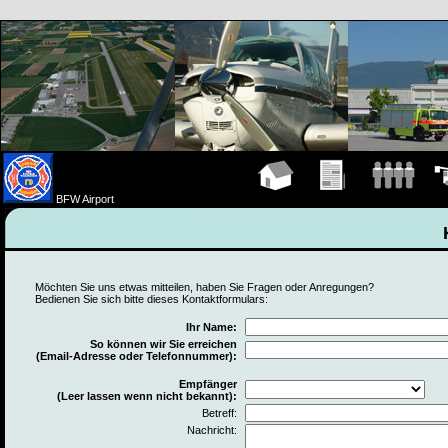
Hauptseite
Übungen
Mannschaft
Fah
BFW Airport
Möchten Sie uns etwas mitteilen, haben Sie Fragen oder Anregungen?
Bedienen Sie sich bitte dieses Kontaktformulars:
Ihr Name:
So können wir Sie erreichen
(Email-Adresse oder Telefonnummer):
Empfänger
(Leer lassen wenn nicht bekannt):
Betreff:
Nachricht: