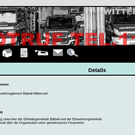
Hauptseite
Übungen
Fahrzeuge
Kontakt
Details
Details
ement
wehrreglement Bättwil-Witterswil
ag
ag zwischen der Einheitsgemeinde Bättwil und der Einwohnergemeinde
rswil über die Organisation einer gemeinsamen Feuerwehr.