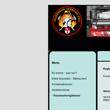
Egg
Menu
Regl
Es brennt - was tun?
Feuer
Keine Ausreden - Mitmachen!
Kontaktadressen
Insektennester
Vertr
- Feuerwehrreglement
Vertr
Witte