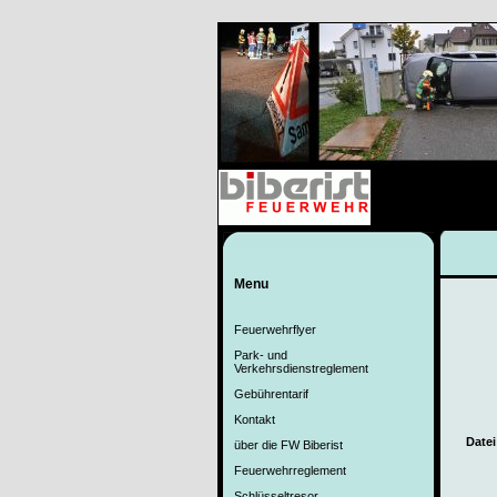
Menu
Feuerwehrflyer
Park- und
Verkehrsdienstreglement
Gebührentarif
Kontakt
Datei
über die FW Biberist
Feuerwehrreglement
Schlüsseltresor