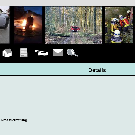
Hauptseite
Übungen
Fahrzeuge
Kontakt
Details
Details
 Grosstierrettung