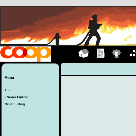
Hauptseite
Übungen
Einsätze
Organ
Menu
TLF
- Neuer Eintrag
Neuer Eintrag