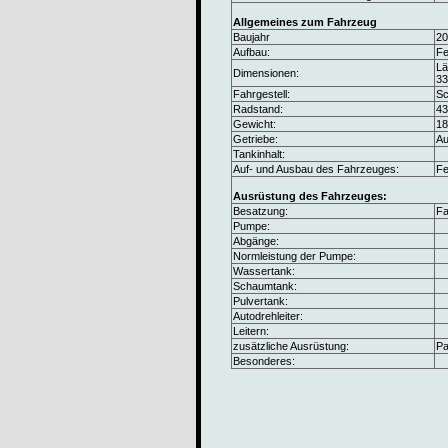
Allgemeines zum Fahrzeug
Baujahr
20
Aufbau:
Fe
Lä
Dimensionen:
3
Fahrgestell:
Sc
Radstand:
4
Gewicht:
18
Getriebe:
Au
Tankinhalt:
Auf- und Ausbau des Fahrzeuges:
F
Ausrüstung des Fahrzeuges:
Besatzung:
Fa
Pumpe:
Abgänge:
Normleistung der Pumpe:
Wassertank:
Schaumtank:
Pulvertank:
Autodrehleiter:
Leitern:
zusätzliche Ausrüstung:
Pa
Besonderes: