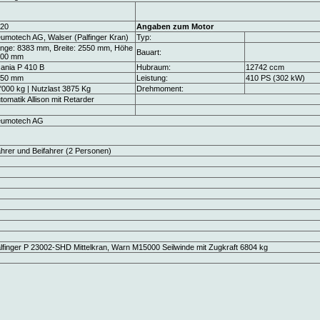
20
Angaben zum Motor
umotech AG, Walser (Palfinger Kran)
Typ:
nge: 8383 mm, Breite: 2550 mm, Höhe
Bauart:
300 mm
ania P 410 B
Hubraum:
12742 ccm
350 mm
Leistung:
410 PS (302 kW)
'000 kg | Nutzlast 3875 Kg
Drehmoment:
tomatik Allison mit Retarder
eumotech AG
hrer und Beifahrer (2 Personen)
lfinger P 23002-SHD Mittelkran, Warn M15000 Seilwinde mit Zugkraft 6804 kg