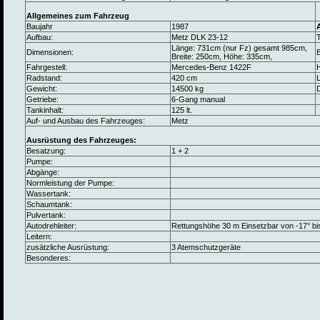
Allgemeines zum Fahrzeug
Baujahr
1987
Aufbau:
Metz DLK 23-12
Länge: 731cm (nur Fz) gesamt 985cm,
Dimensionen:
B
Breite: 250cm, Höhe: 335cm,
Fahrgestell:
Mercedes-Benz 1422F
Radstand:
420 cm
L
Gewicht:
14500 kg
Getriebe:
6-Gang manual
Tankinhalt:
125 lt.
Auf- und Ausbau des Fahrzeuges:
Metz
Ausrüstung des Fahrzeuges:
Besatzung:
1 + 2
Pumpe:
Abgänge:
Normleistung der Pumpe:
Wassertank:
Schaumtank:
Pulvertank:
Autodrehleiter:
Rettungshöhe 30 m Einsetzbar von -17° bi
Leitern:
zusätzliche Ausrüstung:
3 Atemschutzgeräte
Besonderes: