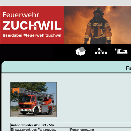
Hauptseite
Organigramm
Fahrzeuge
F
Autodrehleiter ADL SO - 507
Einsatzzweck des Fahrzeuges:
Personenrettung