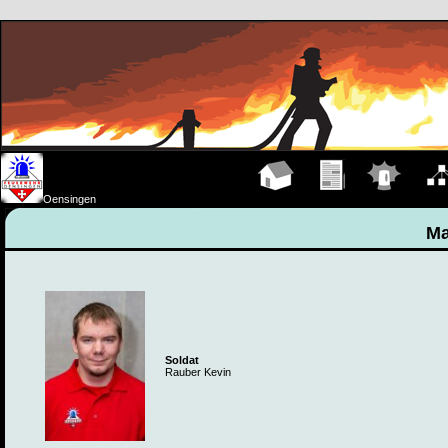
Hauptseite
Übungen
Einsätze
Organ
Oensingen
Ma
Soldat
Rauber Kevin