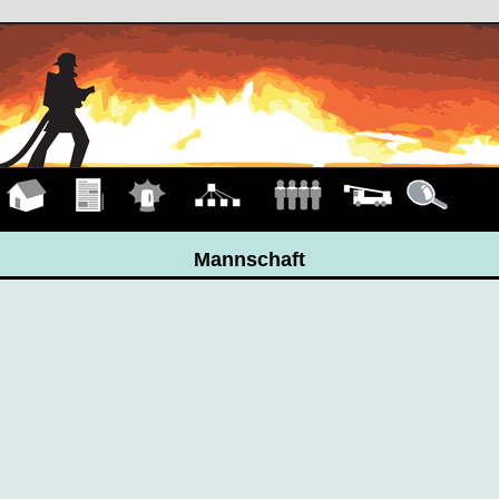
Hauptseite
Übungen
Einsätze
Organigramm
Mannschaft
Fahrzeuge
Details
Mannschaft