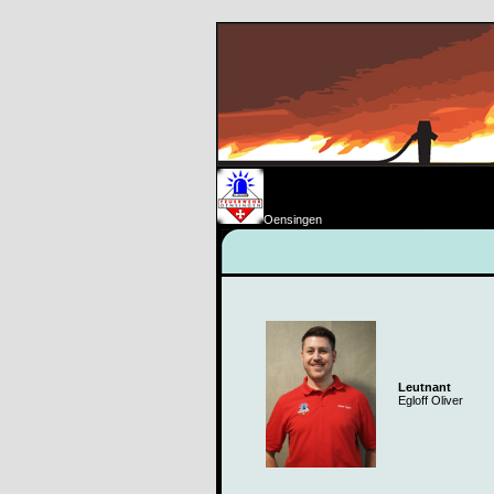
Oensingen
Leutnant
Egloff Oliver