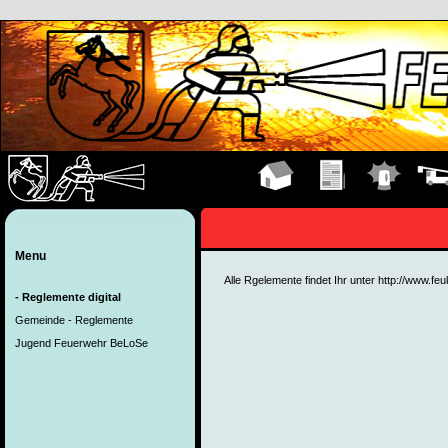
Hauptseite
Übungen
Einsätze
Fahrz
Menu
Alle Rgelemente findet Ihr unter http://www.fe
- Reglemente digital
Gemeinde - Reglemente
Jugend Feuerwehr BeLoSe