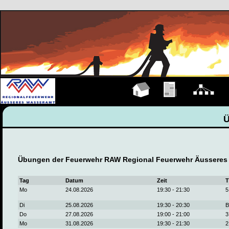
Hauptseite
Übungen
Organigramm
M
Übungen der Feuerwehr RAW Regional Feuerwehr Äusseres
Tag
Datum
Zeit
T
Mo
24.08.2026
19:30 - 21:30
5
Di
25.08.2026
19:30 - 20:30
B
Do
27.08.2026
19:00 - 21:00
3
Mo
31.08.2026
19:30 - 21:30
2