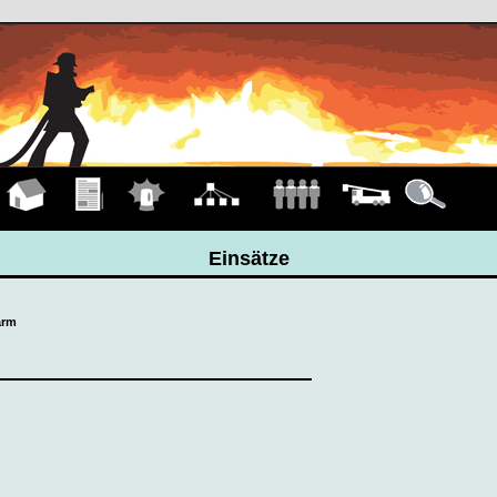
Hauptseite
Übungen
Einsätze
Organigramm
Mannschaft
Fahrzeuge
Details
Einsätze
arm