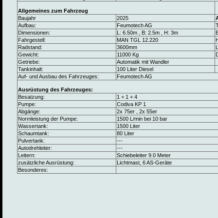
Allgemeines zum Fahrzeug
Baujahr
2025
Aufbau:
Feumotech AG
Dimensionen:
L: 6.50m , B: 2.5m , H: 3m
B
Fahrgestell:
MAN TGL 12.220
Radstand:
3600mm
L
Gewicht:
11000 Kg
Getriebe:
Automatik mit Wandler
Tankinhalt:
100 Liter Diesel
Auf- und Ausbau des Fahrzeuges:
Feumotech AG
Ausrüstung des Fahrzeuges:
Besatzung:
1 + 1 + 4
Pumpe:
Codiva KP 1
Abgänge:
2x 75er , 2x 55er
Normleistung der Pumpe:
1500 L/min bei 10 bar
Wassertank:
1500 Liter
Schaumtank:
80 Liter
Pulvertank:
---
Autodrehleiter:
---
Leitern:
Schiebeleiter 9.0 Meter
zusätzliche Ausrüstung:
Lichtmast, 6 AS-Geräte
Besonderes: