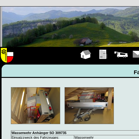
Hauptseite
Übungen
Fahrzeuge
Kont
F
Wasserwehr Anhänger SO 309735
Einsatzzweck des Fahrzeuges:
Wasserwehr