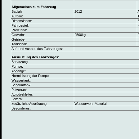
Allgemeines zum Fahrzeug
Baujahr
2012
Aufbau:
Dimensionen:
B
Fahrgestell:
Radstand:
L
Gewicht:
2500kg
Getriebe:
Tankinhalt:
Auf- und Ausbau des Fahrzeuges:
Ausrüstung des Fahrzeuges:
Besatzung:
Pumpe:
Abgänge:
Normleistung der Pumpe:
Wassertank:
Schaumtank:
Pulvertank:
Autodrehleiter:
Leitern:
zusätzliche Ausrüstung:
Wasserwehr Material
Besonderes: