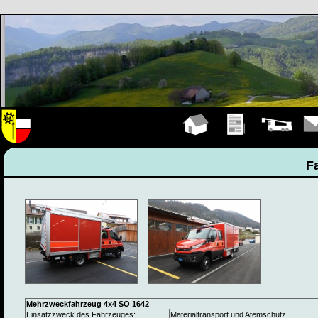
Hauptseite
Übungen
Fahrzeuge
Kont
F
Mehrzweckfahrzeug 4x4 SO 1642
Einsatzzweck des Fahrzeuges:
Materialtransport und Atemschutz