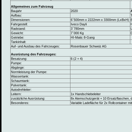
Allgemeines zum Fahrzeug
Baujahr
2020
Aufbau:
Dimensionen:
6`500mm x 2222mm x 3300mm (LxBxH)
B
Fahrgestell:
Iveco Dayli
Radstand:
3`780mm
L
Gewicht:
7`000 Kg
Getriebe:
HI-Matic 8-Gang
Tankinhalt:
Auf- und Ausbau des Fahrzeuges:
Rosenbauer Schweiz AG
Ausrüstung des Fahrzeuges:
Besatzung:
6 (2 + 4)
Pumpe:
Abgänge:
Normleistung der Pumpe:
Wassertank:
Schaumtank:
Pulvertank:
Autodrehleiter:
Leitern:
1x Handschiebeleiter
zusätzliche Ausrüstung:
8x Atemschutzgerät + 10 Ersatzflaschen, di
Besonderes:
Variable Ladefläche für 2x Rollcontainer m