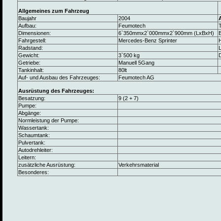
Allgemeines zum Fahrzeug
Baujahr
2004
Aufbau:
Feumotech
Dimensionen:
6`350mmx2`000mmx2`900mm (LxBxH)
B
Fahrgestell:
Mercedes-Benz Sprinter
Radstand:
L
Gewicht:
3`500 kg
Getriebe:
Manuell 5Gang
Tankinhalt:
80lt
Auf- und Ausbau des Fahrzeuges:
Feumotech AG
Ausrüstung des Fahrzeuges:
Besatzung:
9 (2 + 7)
Pumpe:
Abgänge:
Normleistung der Pumpe:
Wassertank:
Schaumtank:
Pulvertank:
Autodrehleiter:
Leitern:
zusätzliche Ausrüstung:
Verkehrsmaterial
Besonderes: