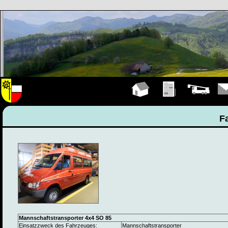
Hauptseite
Übungen
Fahrzeuge
Kont
F
Mannschaftstransporter 4x4 SO 85
Einsatzzweck des Fahrzeuges:
Mannschaftstransporter