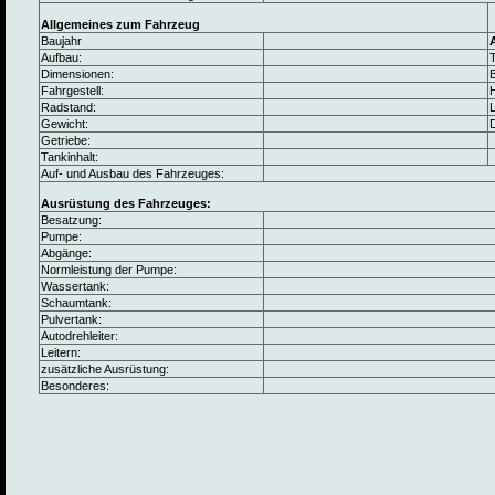
Allgemeines zum Fahrzeug
Baujahr
Aufbau:
Dimensionen:
B
Fahrgestell:
Radstand:
L
Gewicht:
Getriebe:
Tankinhalt:
Auf- und Ausbau des Fahrzeuges:
Ausrüstung des Fahrzeuges:
Besatzung:
Pumpe:
Abgänge:
Normleistung der Pumpe:
Wassertank:
Schaumtank:
Pulvertank:
Autodrehleiter:
Leitern:
zusätzliche Ausrüstung:
Besonderes: