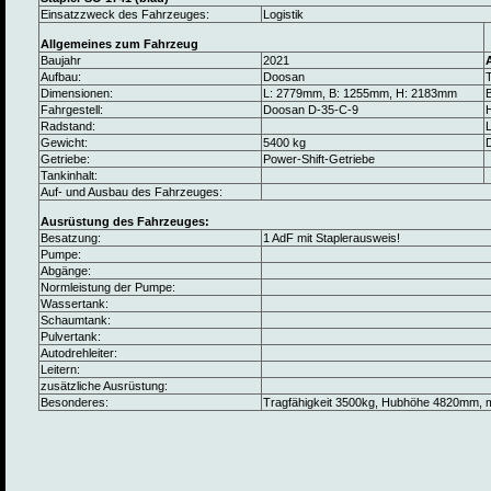
Einsatzzweck des Fahrzeuges:
Logistik
Allgemeines zum Fahrzeug
Baujahr
2021
Aufbau:
Doosan
Dimensionen:
L: 2779mm, B: 1255mm, H: 2183mm
B
Fahrgestell:
Doosan D-35-C-9
Radstand:
L
Gewicht:
5400 kg
Getriebe:
Power-Shift-Getriebe
Tankinhalt:
Auf- und Ausbau des Fahrzeuges:
Ausrüstung des Fahrzeuges:
Besatzung:
1 AdF mit Staplerausweis!
Pumpe:
Abgänge:
Normleistung der Pumpe:
Wassertank:
Schaumtank:
Pulvertank:
Autodrehleiter:
Leitern:
zusätzliche Ausrüstung:
Besonderes:
Tragfähigkeit 3500kg, Hubhöhe 4820mm, m