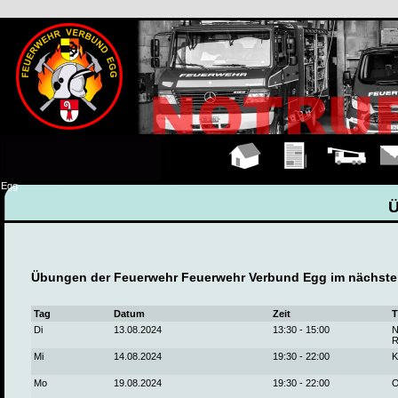
Hauptseite
Übungen
Fahrzeuge
Kont
Egg
Übungen der Feuerwehr Feuerwehr Verbund Egg im nächste
Tag
Datum
Zeit
T
Di
13.08.2024
13:30 - 15:00
N
Mi
14.08.2024
19:30 - 22:00
K
Mo
19.08.2024
19:30 - 22:00
O