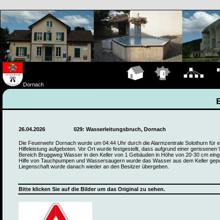
Hauptseite
Einsätze
Organigramm
Fa
Dornach
26.04.2026
029: Wasserleitungsbruch, Dornach
Die Feuerwehr Dornach wurde um 04:44 Uhr durch die Alarmzentrale Solothurn für 
Hilfeleistung aufgeboten. Vor Ort wurde festgestellt, dass aufgrund einer gerissenen
Bereich Bruggweg Wasser in den Keller von 1 Gebäuden in Höhe von 20-30 cm einge
Hilfe von Tauchpumpen und Wassersaugern wurde das Wasser aus dem Keller gepu
Liegenschaft wurde danach wieder an den Besitzer übergeben.
Bitte klicken Sie auf die Bilder um das Original zu sehen.