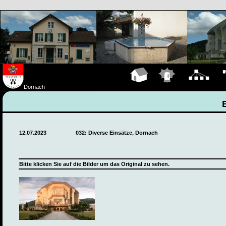
Hauptseite
Einsätze
Organigramm
Fa
Dornach
12.07.2023
032: Diverse Einsätze, Dornach
Bitte klicken Sie auf die Bilder um das Original zu sehen.