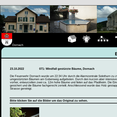
Hauptseite
Einsätze
Organigramm
Fa
Dornach
23.10.2022
071: Windfall gestürzte Bäume, Dornach
Die Feuerwehr Dornach wurde um 22:34 Uhr durch die Alarmzentrale Solothurn zu z
umgestürtzten Bäumen am Gobenweg aufgeboten. Durch den kurzen aber intensive
vorher, entwurzelten zwei ca. 12m hohe Bäume und fielen auf das Pfadiheim. Die Ein
gesichert und die Bäume fachgerecht zerteilt. Anschliessend wurde das Holz gestapp
Strasse gereinigt.
Bitte klicken Sie auf die Bilder um das Original zu sehen.