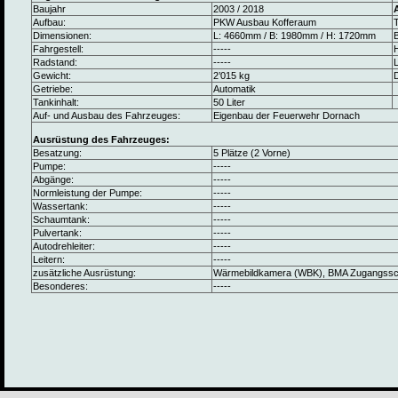
Baujahr
2003 / 2018
Aufbau:
PKW Ausbau Kofferaum
Dimensionen:
L: 4660mm / B: 1980mm / H: 1720mm
B
Fahrgestell:
-----
Radstand:
-----
L
Gewicht:
2’015 kg
Getriebe:
Automatik
Tankinhalt:
50 Liter
Auf- und Ausbau des Fahrzeuges:
Eigenbau der Feuerwehr Dornach
Ausrüstung des Fahrzeuges:
Besatzung:
5 Plätze (2 Vorne)
Pumpe:
-----
Abgänge:
-----
Normleistung der Pumpe:
-----
Wassertank:
-----
Schaumtank:
-----
Pulvertank:
-----
Autodrehleiter:
-----
Leitern:
-----
zusätzliche Ausrüstung:
Wärmebildkamera (WBK), BMA Zugangsschlü
Besonderes:
-----