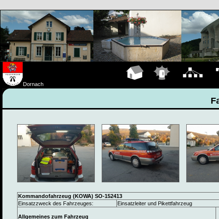
Hauptseite
Einsätze
Organigramm
Fa
Dornach
F
Kommandofahrzeug (KOWA) SO-152413
Einsatzzweck des Fahrzeuges:
Einsatzleiter und Pikettfahrzeug
Allgemeines zum Fahrzeug