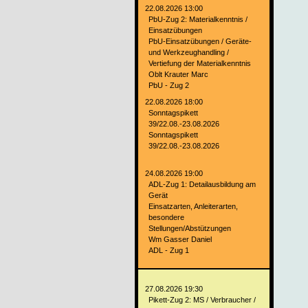
22.08.2026 13:00
PbU-Zug 2: Materialkenntnis /
Einsatzübungen
PbU-Einsatzübungen / Geräte-
und Werkzeughandling /
Vertiefung der Materialkenntnis
Oblt Krauter Marc
PbU - Zug 2
22.08.2026 18:00
Sonntagspikett
39/22.08.-23.08.2026
Sonntagspikett
39/22.08.-23.08.2026
24.08.2026 19:00
ADL-Zug 1: Detailausbildung am
Gerät
Einsatzarten, Anleiterarten,
besondere
Stellungen/Abstützungen
Wm Gasser Daniel
ADL - Zug 1
27.08.2026 19:30
Pikett-Zug 2: MS / Verbraucher /