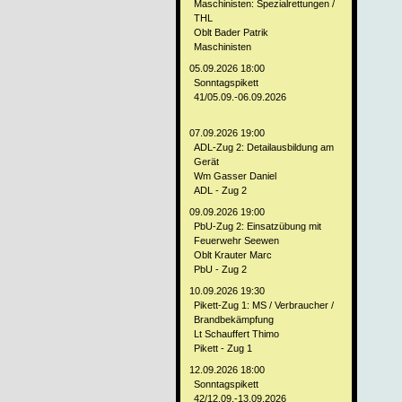
Maschinisten: Spezialrettungen /
THL
Oblt Bader Patrik
Maschinisten
05.09.2026 18:00
Sonntagspikett
41/05.09.-06.09.2026
07.09.2026 19:00
ADL-Zug 2: Detailausbildung am
Gerät
Wm Gasser Daniel
ADL - Zug 2
09.09.2026 19:00
PbU-Zug 2: Einsatzübung mit
Feuerwehr Seewen
Oblt Krauter Marc
PbU - Zug 2
10.09.2026 19:30
Pikett-Zug 1: MS / Verbraucher /
Brandbekämpfung
Lt Schauffert Thimo
Pikett - Zug 1
12.09.2026 18:00
Sonntagspikett
42/12.09.-13.09.2026