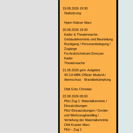
19.08.2026 19:30
Stabsitzung
Hptm Hübner Marc
20.08.2026 19:30
Kader & Theaterwache:
Gebäudekenntnis und Beurteilung
Rundgang / Personenbelegung /
Zugänge
Fw Arulchchelvam Enoryan
Kader
Theaterwache
21.08.2026 gem. Aufgebot
40.3 A WBK Offizier Modul A /
Atemschutz - Brandbekämpfung
Oblt Götz Christian
22.08.2026 08:00
PbU-Zug 1: Materialkenntnis /
Einsatzübungen
PbU-Einsatzübungen / Geräte-
und Werkzeughandling /
Vertiefung der Materialkenntnis
Oblt Krauter Marc
PbU - Zug 1