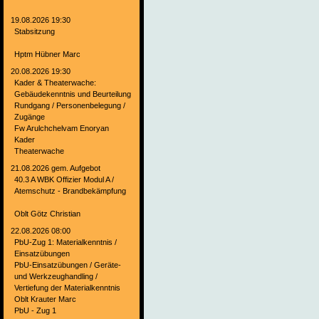
19.08.2026 19:30
Stabsitzung
Hptm Hübner Marc
20.08.2026 19:30
Kader & Theaterwache:
Gebäudekenntnis und Beurteilung
Rundgang / Personenbelegung /
Zugänge
Fw Arulchchelvam Enoryan
Kader
Theaterwache
21.08.2026 gem. Aufgebot
40.3 A WBK Offizier Modul A /
Atemschutz - Brandbekämpfung
Oblt Götz Christian
22.08.2026 08:00
PbU-Zug 1: Materialkenntnis /
Einsatzübungen
PbU-Einsatzübungen / Geräte-
und Werkzeughandling /
Vertiefung der Materialkenntnis
Oblt Krauter Marc
PbU - Zug 1