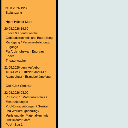
19.08.2026 19:30
Stabsitzung
Hptm Hübner Marc
20.08.2026 19:30
Kader & Theaterwache:
Gebäudekenntnis und Beurteilung
Rundgang / Personenbelegung /
Zugänge
Fw Arulchchelvam Enoryan
Kader
Theaterwache
21.08.2026 gem. Aufgebot
40.3 A WBK Offizier Modul A /
Atemschutz - Brandbekämpfung
Oblt Götz Christian
22.08.2026 08:00
PbU-Zug 1: Materialkenntnis /
Einsatzübungen
PbU-Einsatzübungen / Geräte-
und Werkzeughandling /
Vertiefung der Materialkenntnis
Oblt Krauter Marc
PbU - Zug 1