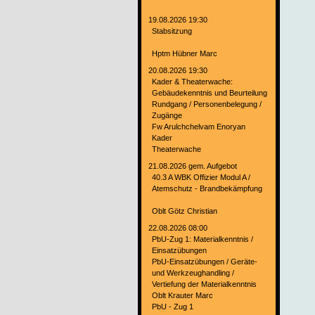
19.08.2026 19:30
Stabsitzung
Hptm Hübner Marc
20.08.2026 19:30
Kader & Theaterwache:
Gebäudekenntnis und Beurteilung
Rundgang / Personenbelegung /
Zugänge
Fw Arulchchelvam Enoryan
Kader
Theaterwache
21.08.2026 gem. Aufgebot
40.3 A WBK Offizier Modul A /
Atemschutz - Brandbekämpfung
Oblt Götz Christian
22.08.2026 08:00
PbU-Zug 1: Materialkenntnis /
Einsatzübungen
PbU-Einsatzübungen / Geräte-
und Werkzeughandling /
Vertiefung der Materialkenntnis
Oblt Krauter Marc
PbU - Zug 1