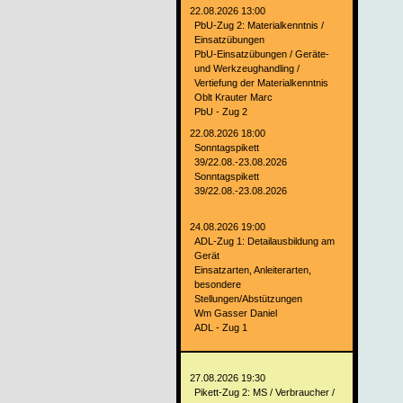
22.08.2026 13:00
PbU-Zug 2: Materialkenntnis /
Einsatzübungen
PbU-Einsatzübungen / Geräte-
und Werkzeughandling /
Vertiefung der Materialkenntnis
Oblt Krauter Marc
PbU - Zug 2
22.08.2026 18:00
Sonntagspikett
39/22.08.-23.08.2026
Sonntagspikett
39/22.08.-23.08.2026
24.08.2026 19:00
ADL-Zug 1: Detailausbildung am
Gerät
Einsatzarten, Anleiterarten,
besondere
Stellungen/Abstützungen
Wm Gasser Daniel
ADL - Zug 1
27.08.2026 19:30
Pikett-Zug 2: MS / Verbraucher /