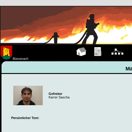
Hauptseite
Übungen
Organigramm
M
Büsserach
Ma
Gefreiter
Karrer Sascha
Persönlicher Text: