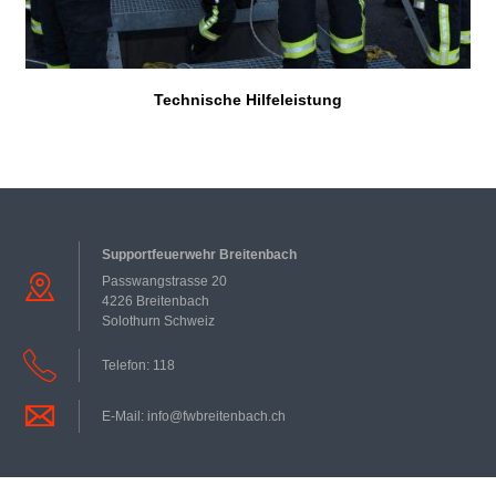
Technische Hilfeleistung
Supportfeuerwehr Breitenbach
Passwangstrasse
20
4226
Breitenbach
Solothurn
Schweiz
Telefon:
118
E-Mail:
info@fwbreitenbach.ch