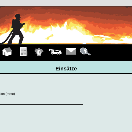
Hauptseite
Übungen
Einsätze
Fahrzeuge
Kontakt
Details
Einsätze
tion (mme)